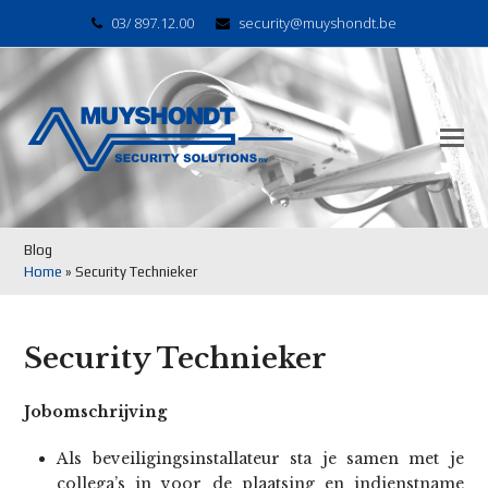
03/ 897.12.00
security@muyshondt.be
Blog
Home
»
Security Technieker
Security Technieker
Jobomschrijving
Als beveiligingsinstallateur sta je samen met je
collega’s in voor de plaatsing en indienstname